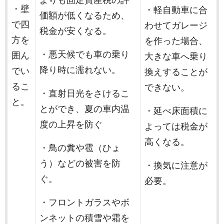
よりも固定資産税の評
・壁
・軽自動車に合
価額が低くなるため、
で四
わせてガレージ
税金が安くなる。
方を
を作った場合、
・悪天候でも車の乗り
囲ん
大きな車へ乗り
降り時に濡れない。
でい
換えすることが
るこ
できない。
・直射日光をさけるこ
と。
とができ、夏の車内温
・延べ床面積に
度の上昇を防ぐ
よっては税金が
高くなる。
・鳥の糞や雹（ひょ
う）などの被害を防
・換気に注意が
ぐ。
必要。
・フロントガラスやボ
ンネットの積雪や霜を