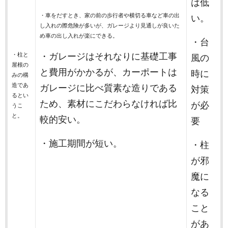
は低
・車をだすとき、家の前の歩行者や横切る車など車の出
い。
し入れの際危険が多いが、ガレージより見通しが良いた
め車の出し入れが楽にできる。
・台
・柱と
・ガレージはそれなりに基礎工事
風の
屋根の
と費用がかかるが、カーポートは
時に
みの構
造であ
ガレージに比べ質素な造りである
対策
るとい
ため、素材にこだわらなければ比
が必
うこ
と。
較的安い。
要
・施工期間が短い。
・柱
が邪
魔に
なる
こと
があ