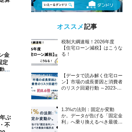
オススメ
記事
税制大綱速報！2026年度
【住宅ローン減税】はこうな
る！
ン金
固定
動型
【データで読み解く住宅ロー
ン】市場の成長要因と消費者
のリスク回避行動 ～2023-
2025年、ペアローンは約8.6
倍の驚異的な伸び～
1.3%の法則：固定か変動
か。データが告げる「固定金
0年ぶ
利」へ乗り換えるべき最後の
・不
臨界点