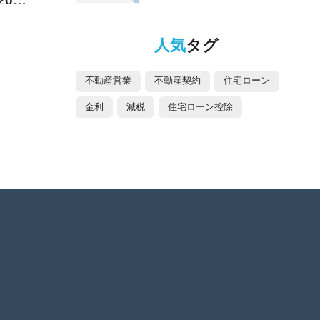
026
と、
人気
タグ
不動産営業
不動産契約
住宅ローン
金利
減税
住宅ローン控除