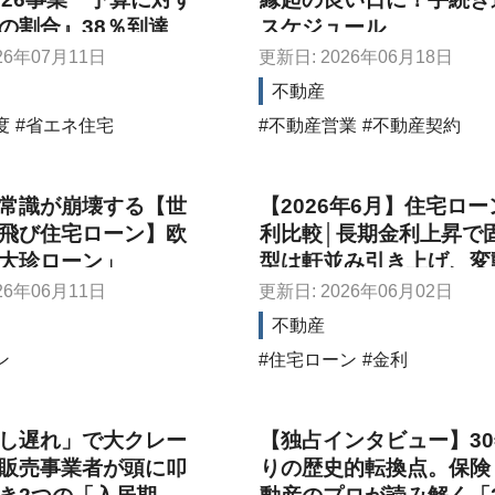
の割合』38％到達
スケジュール
26年07月11日
更新日: 2026年06月18日
不動産
度
省エネ住宅
不動産営業
不動産契約
常識が崩壊する【世
【2026年6月】住宅ロー
飛び住宅ローン】欧
利比較│長期金利上昇で
大珍ローン」
型は軒並み引き上げ、変
への影響は？
26年06月11日
更新日: 2026年06月02日
不動産
ン
住宅ローン
金利
し遅れ」で大クレー
【独占インタビュー】3
販売事業者が頭に叩
りの歴史的転換点。保険