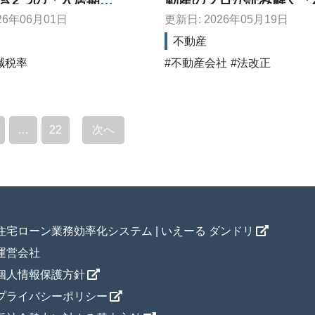
き2つの「入居期
動産のプロが読み解く「2
年保険業法改正」の本質
26年06月01日
更新日: 2026年05月19日
兼業代理店の生存戦略
不動産
減税率
不動産会社
法改正
…
22
次へ
住宅ローン業務効率化システム | いえーる ダンドリ
運営会社
個人情報保護方針
プライバシーポリシー