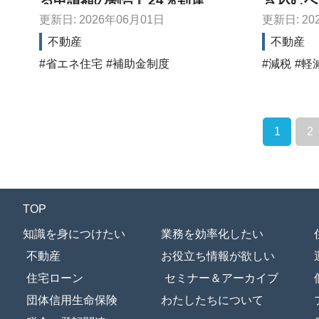
る申請額の割合』24％到達
き込むべ
限」
更新日: 2026年06月01日
更新日: 20
不動産
不動産
省エネ住宅
補助金制度
減税
軽
1
2
TOP
知識を身につけたい
業務を効率化したい
不動産
お役立ち情報が欲しい
住宅ローン
セミナー＆アーカイブ
団体信用生命保険
わたしたちについて