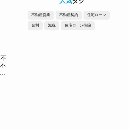
人気
タグ
不動産営業
不動産契約
住宅ローン
金利
減税
住宅ローン控除
手不
不
ら