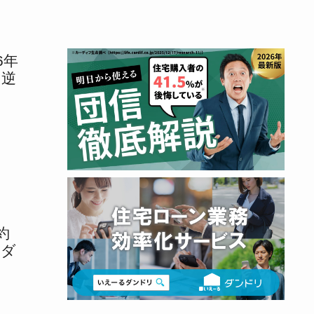
6年
す逆
約
ンダ