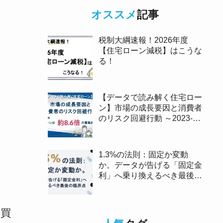
オススメ
記事
税制大綱速報！2026年度
【住宅ローン減税】はこうな
る！
【データで読み解く住宅ロー
ン】市場の成長要因と消費者
のリスク回避行動 ～2023-
2025年、ペアローンは約8.6
倍の驚異的な伸び～
1.3%の法則：固定か変動
か。データが告げる「固定金
利」へ乗り換えるべき最後の
臨界点
売買