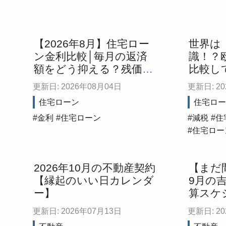
【2026年8月】住宅ロー
世界は
ン金利比較│毎月の返済
識！？
額をどう抑える？残価設
比較し
定・ペアローンなど最新
本で家
更新日: 2026年08月04日
更新日: 2
トレンドを解説
住宅ローン
住宅ロー
金利
住宅ローン
減税
住
住宅ロー
2026年10月の不動産契約
【まだ
【縁起のいい日カレンダ
9月の
ー】
算スケ
更新日: 2026年07月13日
更新日: 2