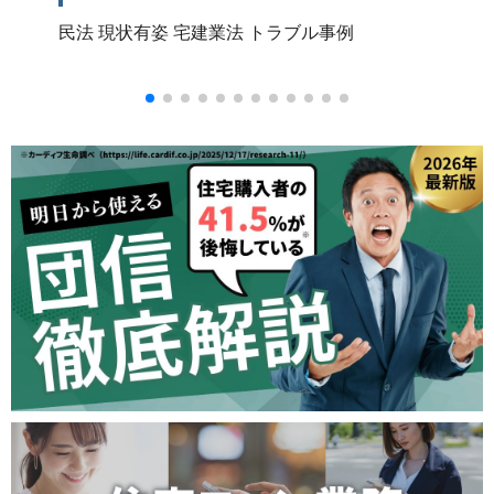
民法
現状有姿
宅建業法
トラブル事例
宅