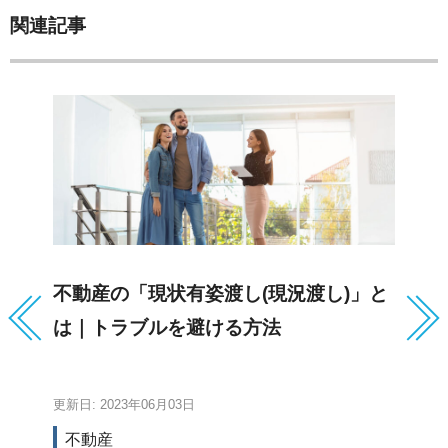
関連記事
不動産の「現状有姿渡し(現況渡し)」と
た
は｜トラブルを避ける方法
分
更新日: 2023年06月03日
更新
不動産