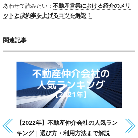
あわせて読みたい：
不動産営業における紹介のメリ
ットと成約率を上げるコツを解説！
関連記事
【2022年】不動産仲介会社の人気ラン
敷
キング｜選び方・利用方法まで解説
方