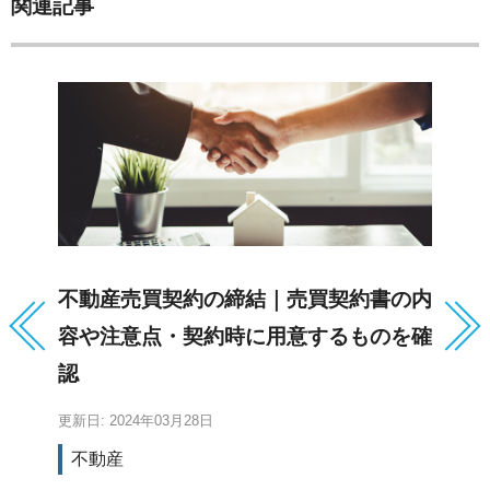
関連記事
不動産売買契約の締結｜売買契約書の内
宅
容や注意点・契約時に用意するものを確
わ
認
更新日: 2024年03月28日
更新
不動産