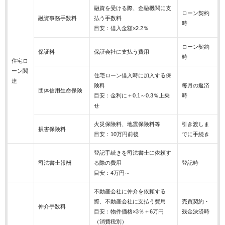
融資を受ける際、金融機関に支
ローン契約
融資事務手数料
払う手数料
時
目安：借入金額×2.2％
ローン契約
保証料
保証会社に支払う費用
時
住宅ロ
ーン関
住宅ローン借入時に加入する保
連
険料
毎月の返済
団体信用生命保険
目安：金利に＋0.1～0.3％上乗
時
せ
火災保険料、地震保険料等
引き渡しま
損害保険料
目安：10万円前後
でに手続き
登記手続きを司法書士に依頼す
司法書士報酬
る際の費用
登記時
目安：4万円～
不動産会社に仲介を依頼する
際、不動産会社に支払う費用
売買契約・
仲介手数料
目安：物件価格×3％＋6万円
残金決済時
（消費税別）