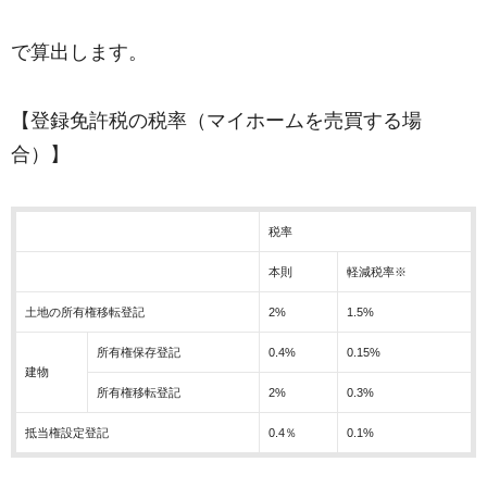
で算出します。
【登録免許税の税率（マイホームを売買する場
合）】
税率
本則
軽減税率※
土地の所有権移転登記
2%
1.5%
所有権保存登記
0.4%
0.15%
建物
所有権移転登記
2%
0.3%
抵当権設定登記
0.4％
0.1%