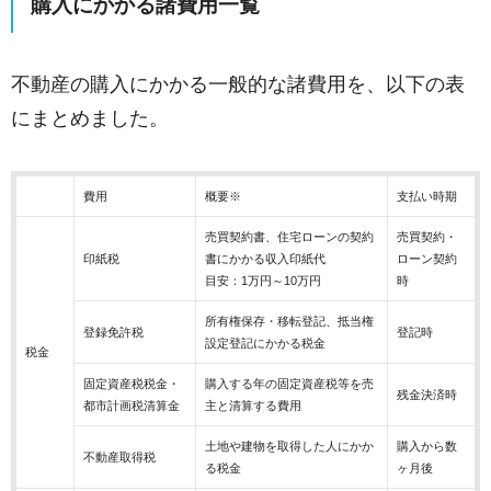
購入にかかる諸費用一覧
不動産の購入にかかる一般的な諸費用を、以下の表
にまとめました。
費用
概要※
支払い時期
売買契約書、住宅ローンの契約
売買契約・
印紙税
書にかかる収入印紙代
ローン契約
目安：1万円～10万円
時
所有権保存・移転登記、抵当権
登録免許税
登記時
設定登記にかかる税金
税金
固定資産税税金・
購入する年の固定資産税等を売
残金決済時
都市計画税清算金
主と清算する費用
土地や建物を取得した人にかか
購入から数
不動産取得税
る税金
ヶ月後