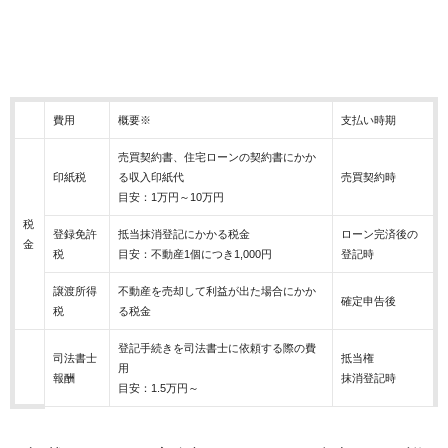
費用
概要※
支払い時期
売買契約書、住宅ローンの契約書にかか
印紙税
る収入印紙代
売買契約時
目安：1万円～10万円
税
登録免許
抵当抹消登記にかかる税金
ローン完済後の
金
税
目安：不動産1個につき1,000円
登記時
譲渡所得
不動産を売却して利益が出た場合にかか
確定申告後
税
る税金
登記手続きを司法書士に依頼する際の費
司法書士
抵当権
用
報酬
抹消登記時
目安：1.5万円～