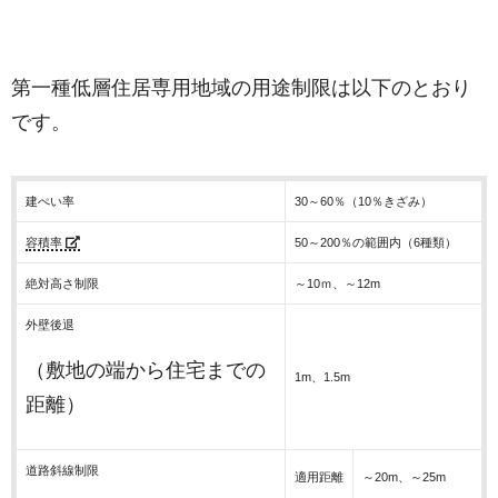
第一種低層住居専用地域の用途制限は以下のとおり
です。
建ぺい率
30～60％（10％きざみ）
容積率
50～200％の範囲内（6種類）
絶対高さ制限
～10ｍ、～12m
外壁後退
（敷地の端から住宅までの
1m、1.5m
距離）
道路斜線制限
適用距離
～20m、～25m