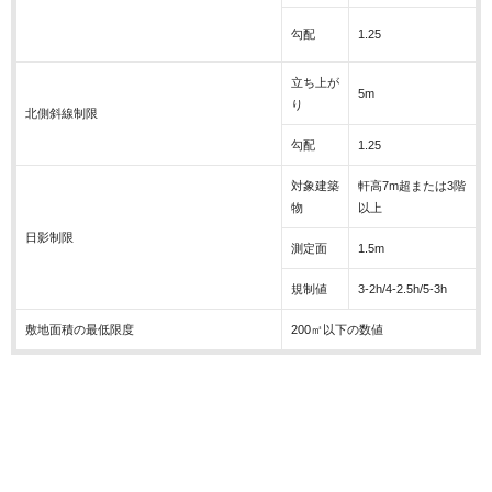
勾配
1.25
立ち上が
5m
り
北側斜線制限
勾配
1.25
対象建築
軒高7m超または3階
物
以上
日影制限
測定面
1.5m
規制値
3-2h/4-2.5h/5-3h
敷地面積の最低限度
200㎡以下の数値