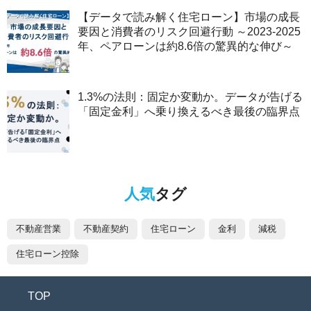
【データで読み解く住宅ローン】市場の成長
要因と消費者のリスク回避行動 ～2023-2025
年、ペアローンは約8.6倍の驚異的な伸び～
1.3%の法則：固定か変動か。データが告げる
「固定金利」へ乗り換えるべき最後の臨界点
人気
タグ
不動産営業
不動産契約
住宅ローン
金利
減税
住宅ローン控除
TOP