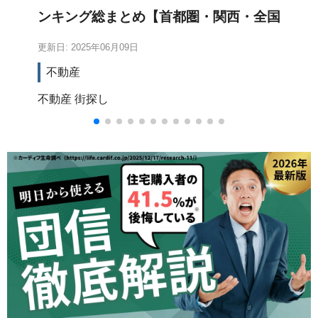
ンキング総まとめ【首都圏・関西・全国
主要都市圏】
更新日: 2025年06月09日
更新
不動産
不動産
街探し
住