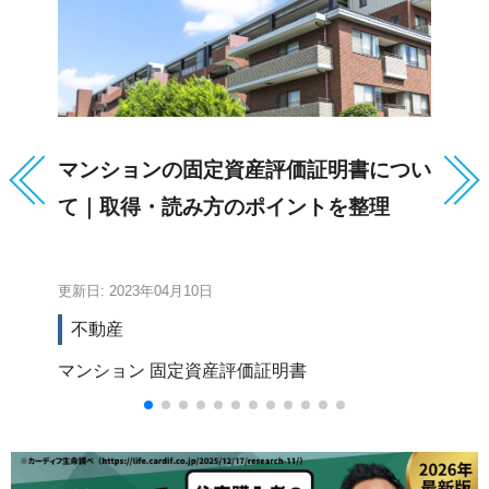
マンションの固定資産評価証明書につい
工
て｜取得・読み方のポイントを整理
理
更新日: 2023年04月10日
更新
不動産
マンション
固定資産評価証明書
都