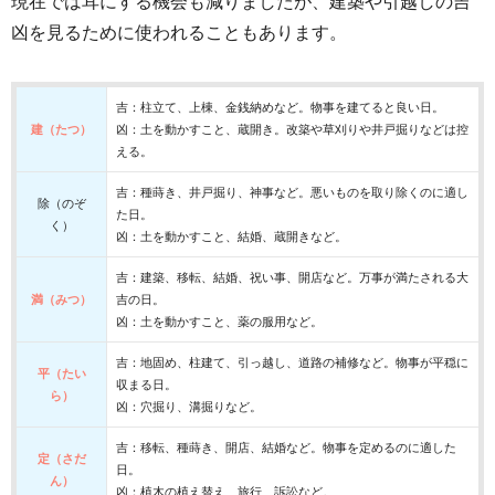
現在では耳にする機会も減りましたが、建築や引越しの吉
凶を見るために使われることもあります。
吉：柱立て、上棟、金銭納めなど。物事を建てると良い日。
建（たつ）
凶：土を動かすこと、蔵開き。改築や草刈りや井戸掘りなどは控
える。
吉：種蒔き、井戸掘り、神事など。悪いものを取り除くのに適し
除（のぞ
た日。
く）
凶：土を動かすこと、結婚、蔵開きなど。
吉：建築、移転、結婚、祝い事、開店など。万事が満たされる大
満（みつ）
吉の日。
凶：土を動かすこと、薬の服用など。
吉：地固め、柱建て、引っ越し、道路の補修など。物事が平穏に
平（たい
収まる日。
ら）
凶：穴掘り、溝掘りなど。
吉：移転、種蒔き、開店、結婚など。物事を定めるのに適した
定（さだ
日。
ん）
凶：植木の植え替え、旅行、訴訟など。