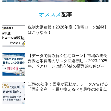
オススメ
記事
税制大綱速報！2026年度【住宅ローン減税】
はこうなる！
【データで読み解く住宅ローン】市場の成長
要因と消費者のリスク回避行動 ～2023-2025
年、ペアローンは約8.6倍の驚異的な伸び～
1.3%の法則：固定か変動か。データが告げる
「固定金利」へ乗り換えるべき最後の臨界点