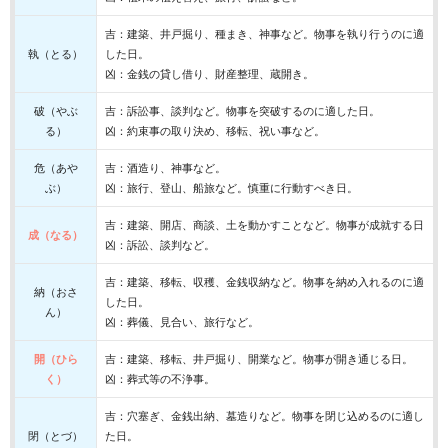
吉：建築、井戸掘り、種まき、神事など。物事を執り行うのに適
執（とる）
した日。
凶：金銭の貸し借り、財産整理、蔵開き。
破（やぶ
吉：訴訟事、談判など。物事を突破するのに適した日。
る）
凶：約束事の取り決め、移転、祝い事など。
危（あや
吉：酒造り、神事など。
ぶ）
凶：旅行、登山、船旅など。慎重に行動すべき日。
吉：建築、開店、商談、土を動かすことなど。物事が成就する日
成（なる）
凶：訴訟、談判など。
吉：建築、移転、収穫、金銭収納など。物事を納め入れるのに適
納（おさ
した日。
ん）
凶：葬儀、見合い、旅行など。
開（ひら
吉：建築、移転、井戸掘り、開業など。物事が開き通じる日。
く）
凶：葬式等の不浄事。
吉：穴塞ぎ、金銭出納、墓造りなど。物事を閉じ込めるのに適し
閉（とづ）
た日。