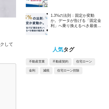
2025年、ペアローンは約8.6
倍の驚異的な伸び～
1.3%の法則：固定か変動
か。データが告げる「固定金
利」へ乗り換えるべき最後の
臨界点
クして
人気
タグ
不動産営業
不動産契約
住宅ローン
金利
減税
住宅ローン控除