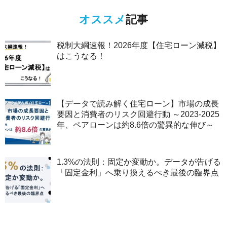
オススメ
記事
税制大綱速報！2026年度【住宅ローン減税】
はこうなる！
【データで読み解く住宅ローン】市場の成長
要因と消費者のリスク回避行動 ～2023-2025
年、ペアローンは約8.6倍の驚異的な伸び～
1.3%の法則：固定か変動か。データが告げる
「固定金利」へ乗り換えるべき最後の臨界点