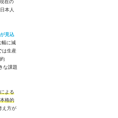
日現在の
日本人
が見込
大幅に減
では生産
は約
きな課題
による
本格的
考え方が