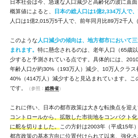
日本社会は今、急速な人口減少と高齢化の波に直面し
概算値によると、
日本の総人口は1億2,334万人で
人口は1億2,015万5千人で、前年同月比89万2千
このような
人口減少の傾向は、地方都市において三
まれます。
特に懸念されるのは、老年人口（65歳以
少すると予測されている点です。具体的には、201
年齢人口が約30%（193万人）減少、10万人クラ
40%（414万人）減少すると見込まれています。
です。
（参照：
総務省
）
これに伴い、日本の都市政策は大きな転換点を迎え
コントロールから、拡散した市街地をコンパクト化
に舵を切りました。
この方針は2003年（平成15
都市政策の基本方向に位置付けられて以来、強化さ