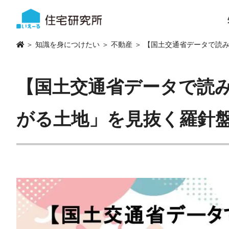
＞
知識を身につけたい
＞
不動産
＞ 【国土交通省データで読
【国土交通省データで読
がる土地」を見抜く羅針