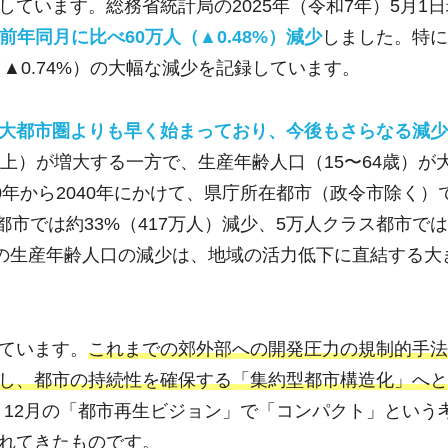
ています。総務省統計局の2025年（令和7年）5月1
、前年同月に比べ60万人（▲0.48%）減少
しました。特に
人（▲0.74%）の大幅な減少を記録しています。
大都市圏よりも早く始まっており、今後もさらなる減少
上）が増大する一方で、生産年齢人口（15〜64歳）が
0年から2040年にかけて、県庁所在都市（政令市除く）
ス都市では約33%（417万人）減少、5万人クラス都市で
この生産年齢人口の減少は、地域の活力低下に直結する大
ています。
これまでの郊外部への開発圧力の規制的手法
し、都市の持続性を確保する「集約型都市構造化」へと
年）12月の「都市再生ビジョン」で「コンパクト」という
れてきたものです。