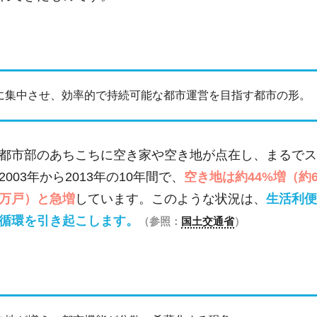
に集中させ、効率的で持続可能な都市運営を目指す都市の形。
都市部のあちこちに空き家や空き地が点在し、まるでス
03年から2013年の10年間で、
空き地は約44%増（約6
8万戸）と急増
しています。このような状況は、
生活利便
循環を引き起こします。
（参照：
国土交通省
）