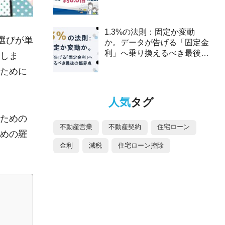
2025年、ペアローンは約8.6
倍の驚異的な伸び～
1.3%の法則：固定か変動
選びが単
か。データが告げる「固定金
利」へ乗り換えるべき最後の
しま
臨界点
ために
人気
タグ
ための
不動産営業
不動産契約
住宅ローン
めの羅
金利
減税
住宅ローン控除