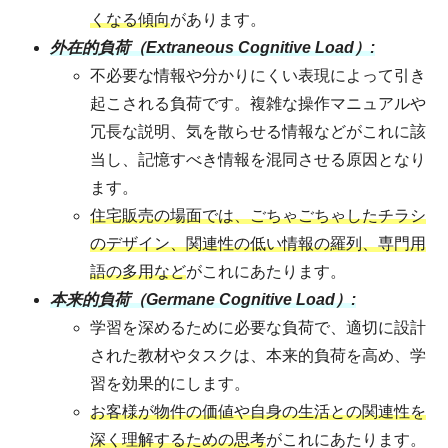
くなる傾向
があります。
外在的負荷（Extraneous Cognitive Load）:
不必要な情報や分かりにくい表現によって引き
起こされる負荷です。複雑な操作マニュアルや
冗長な説明、気を散らせる情報などがこれに該
当し、記憶すべき情報を混同させる原因となり
ます。
住宅販売の場面では、ごちゃごちゃしたチラシ
のデザイン、関連性の低い情報の羅列、専門用
語の多用など
がこれにあたります。
本来的負荷（Germane Cognitive Load）:
学習を深めるために必要な負荷で、適切に設計
された教材やタスクは、本来的負荷を高め、学
習を効果的にします。
お客様が物件の価値や自身の生活との関連性を
深く理解するための思考
がこれにあたります。