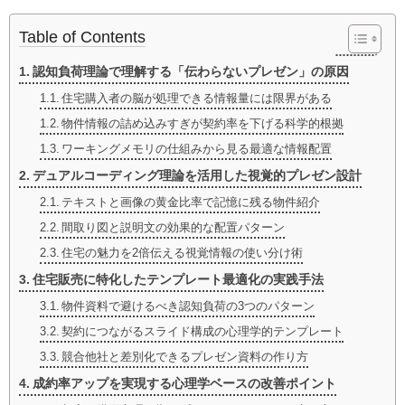
Table of Contents
認知負荷理論で理解する「伝わらないプレゼン」の原因
住宅購入者の脳が処理できる情報量には限界がある
物件情報の詰め込みすぎが契約率を下げる科学的根拠
ワーキングメモリの仕組みから見る最適な情報配置
デュアルコーディング理論を活用した視覚的プレゼン設計
テキストと画像の黄金比率で記憶に残る物件紹介
間取り図と説明文の効果的な配置パターン
住宅の魅力を2倍伝える視覚情報の使い分け術
住宅販売に特化したテンプレート最適化の実践手法
物件資料で避けるべき認知負荷の3つのパターン
契約につながるスライド構成の心理学的テンプレート
競合他社と差別化できるプレゼン資料の作り方
成約率アップを実現する心理学ベースの改善ポイント