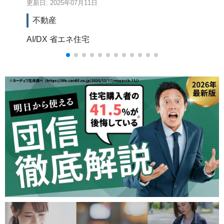
更新日: 2025年07月11日
更新
不動産
AI/DX
省エネ住宅
イ