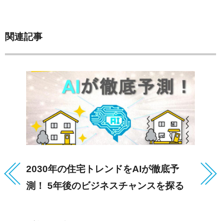
関連記事
2030年の住宅トレンドをAIが徹底予
不
測！ 5年後のビジネスチャンスを探る
は