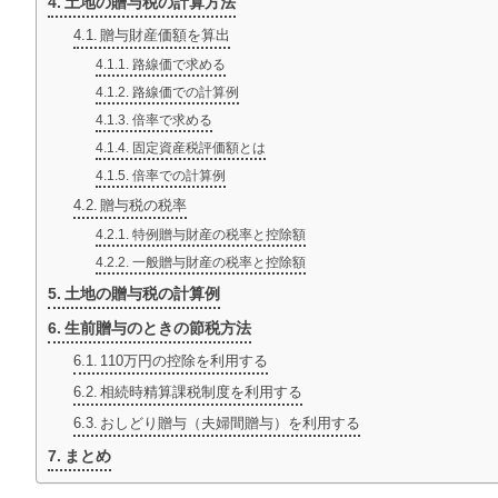
土地の贈与税の計算方法
贈与財産価額を算出
路線価で求める
路線価での計算例
倍率で求める
固定資産税評価額とは
倍率での計算例
贈与税の税率
特例贈与財産の税率と控除額
一般贈与財産の税率と控除額
土地の贈与税の計算例
生前贈与のときの節税方法
110万円の控除を利用する
相続時精算課税制度を利用する
おしどり贈与（夫婦間贈与）を利用する
まとめ