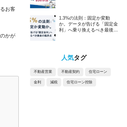
2025年、ペアローンは約8.6
るお客
倍の驚異的な伸び～
1.3%の法則：固定か変動
か。データが告げる「固定金
利」へ乗り換えるべき最後の
のかが
臨界点
人気
タグ
不動産営業
不動産契約
住宅ローン
金利
減税
住宅ローン控除