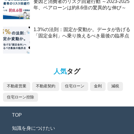
要因と消費者のリスク回避行動 ～2023-2025
年、ペアローンは約8.6倍の驚異的な伸び～
1.3%の法則：固定か変動か。データが告げる
「固定金利」へ乗り換えるべき最後の臨界点
人気
タグ
不動産営業
不動産契約
住宅ローン
金利
減税
住宅ローン控除
TOP
知識を身につけたい