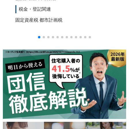
税金・登記関連
固定資産税
都市計画税
登