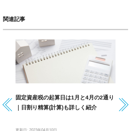
関連記事
固定資産税の起算日は1月と4月の2通り
閉
｜日割り精算(計算)も詳しく紹介
す
し
更新日: 2023年04月10日
更新