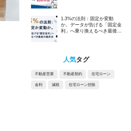
2025年、ペアローンは約8.6
倍の驚異的な伸び～
1.3%の法則：固定か変動
か。データが告げる「固定金
利」へ乗り換えるべき最後の
臨界点
人気
タグ
不動産営業
不動産契約
住宅ローン
金利
減税
住宅ローン控除