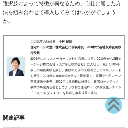
選択肢によって特徴が異なるため、自社に適した方
法を組み合わせて導入してみてはいかがでしょう
か。
この記事の監修者：
小林 紀雄
住宅ローンの窓口株式会社代表取締役・iYell株式会社取締役兼執
行役員
2008年にハウスメーカーに入社し営業に従事。2010年からSBIモ
ーゲージ株式会社（現アルヒ株式会社）に入社し、累計1,500件
以上の融資実績を残し、複数の支店の支店長としてマネジメント
を歴任。2016年にiYell株式会社を共同創業し、採用や住宅ローン
事業開発を主導。2020年に取締役に就任し、住宅ローンテック
事業の事業責任者としてクラウド型住宅ローン業務支援システム
「いえーる ダンドリ」を推進し事業成長に寄与。
関連記事