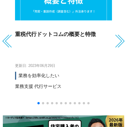
重税代行ドットコムの概要と特徴
ウ
更新日: 2023年06月29日
更新
業務を効率化したい
業務支援
代行サービス
賃