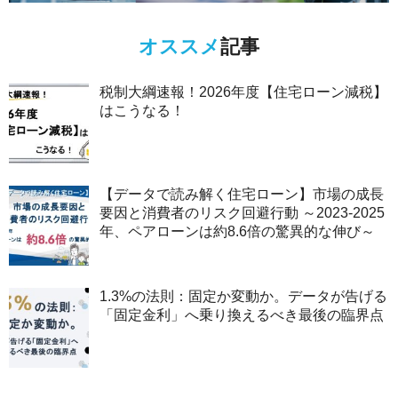
オススメ
記事
税制大綱速報！2026年度【住宅ローン減税】
はこうなる！
【データで読み解く住宅ローン】市場の成長
要因と消費者のリスク回避行動 ～2023-2025
年、ペアローンは約8.6倍の驚異的な伸び～
1.3%の法則：固定か変動か。データが告げる
「固定金利」へ乗り換えるべき最後の臨界点