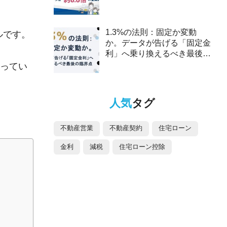
2025年、ペアローンは約8.6
倍の驚異的な伸び～
1.3%の法則：固定か変動
ルです。
か。データが告げる「固定金
利」へ乗り換えるべき最後の
臨界点
ってい
人気
タグ
不動産営業
不動産契約
住宅ローン
金利
減税
住宅ローン控除