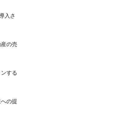
に導入さ
動産の売
インする
様への提