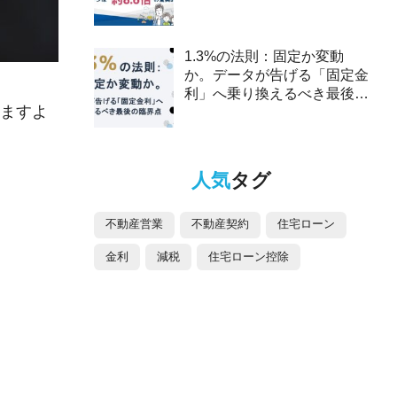
2025年、ペアローンは約8.6
倍の驚異的な伸び～
1.3%の法則：固定か変動
か。データが告げる「固定金
利」へ乗り換えるべき最後の
ますよ
臨界点
人気
タグ
不動産営業
不動産契約
住宅ローン
金利
減税
住宅ローン控除