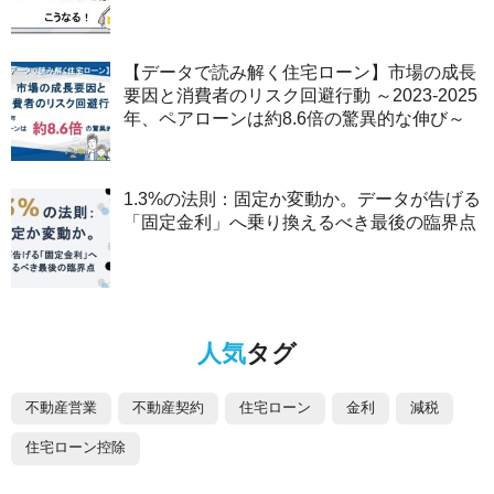
【データで読み解く住宅ローン】市場の成長
要因と消費者のリスク回避行動 ～2023-2025
年、ペアローンは約8.6倍の驚異的な伸び～
1.3%の法則：固定か変動か。データが告げる
「固定金利」へ乗り換えるべき最後の臨界点
人気
タグ
不動産営業
不動産契約
住宅ローン
金利
減税
住宅ローン控除