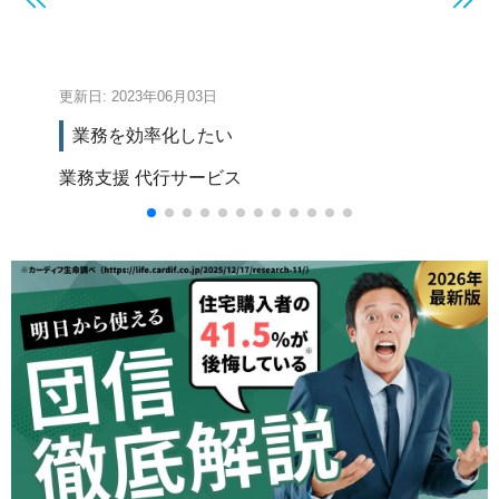
｜
更新日: 2023年06月03日
更新
業務を効率化したい
業務支援
代行サービス
い