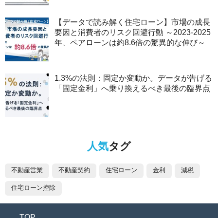
【データで読み解く住宅ローン】市場の成長
要因と消費者のリスク回避行動 ～2023-2025
年、ペアローンは約8.6倍の驚異的な伸び～
1.3%の法則：固定か変動か。データが告げる
「固定金利」へ乗り換えるべき最後の臨界点
人気
タグ
不動産営業
不動産契約
住宅ローン
金利
減税
住宅ローン控除
TOP