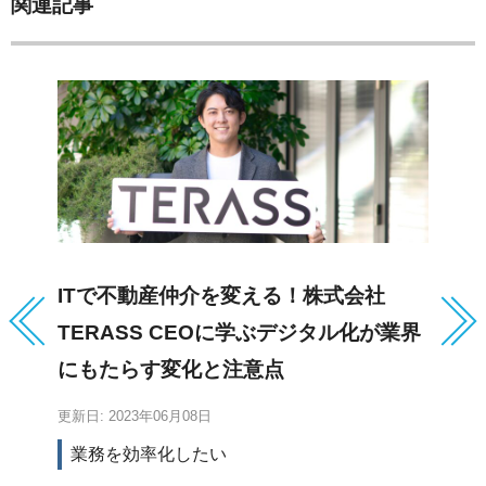
関連記事
ITで不動産仲介を変える！株式会社
U
TERASS CEOに学ぶデジタル化が業界
試
にもたらす変化と注意点
更新日: 2023年06月08日
更新
業務を効率化したい