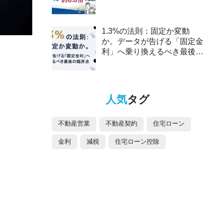
2025年、ペアローンは約8.6
倍の驚異的な伸び～
1.3%の法則：固定か変動
か。データが告げる「固定金
利」へ乗り換えるべき最後の
臨界点
人気
タグ
不動産営業
不動産契約
住宅ローン
金利
減税
住宅ローン控除