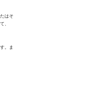
たはそ
て、
す。ま