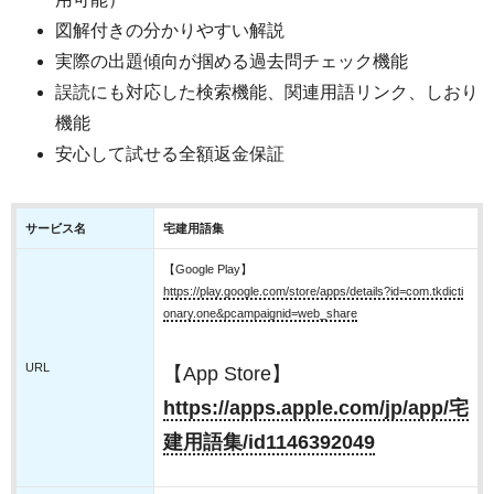
図解付きの分かりやすい解説
実際の出題傾向が掴める過去問チェック機能
誤読にも対応した検索機能、関連用語リンク、しおり
機能
安心して試せる全額返金保証
サービス名
宅建用語集
【Google Play】
https://play.google.com/store/apps/details?id=com.tkdicti
onary.one&pcampaignid=web_share
URL
【App Store】
https://apps.apple.com/jp/app/宅
建用語集/id1146392049