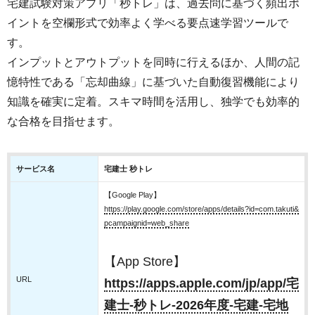
宅建試験対策アプリ「秒トレ」は、過去問に基づく頻出ポ
イントを空欄形式で効率よく学べる要点速学習ツールで
す。
インプットとアウトプットを同時に行えるほか、人間の記
憶特性である「忘却曲線」に基づいた自動復習機能により
知識を確実に定着。スキマ時間を活用し、独学でも効率的
な合格を目指せます。
サービス名
宅建士 秒トレ
【Google Play】
https://play.google.com/store/apps/details?id=com.takuti&
pcampaignid=web_share
【App Store】
URL
https://apps.apple.com/jp/app/宅
建士-秒トレ-2026年度-宅建-宅地