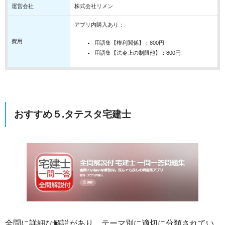
運営会社
株式会社リメン
アプリ内購入あり：
費用
用語集【権利関係】：800円
用語集【法令上の制限他】：800円
おすすめ５.タテスタ宅建士
全問に詳細な解説があり、テーマ別に適切に分類されてい