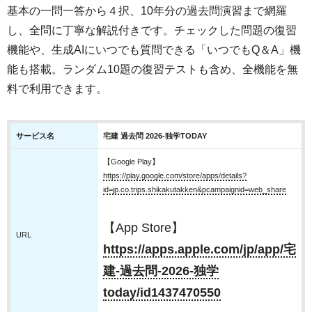
基本の一問一答から４択、10年分の過去問演習まで網羅
し、全問に丁寧な解説付きです。チェックした問題の復習
機能や、生成AIにいつでも質問できる「いつでもQ＆A」機
能も搭載。ランダム10題の復習テストも含め、全機能を無
料で利用できます。
サービス名
宅建 過去問 2026-独学TODAY
【Google Play】
https://play.google.com/store/apps/details?
id=jp.co.trips.shikakutakken&pcampaignid=web_share
【App Store】
URL
https://apps.apple.com/jp/app/宅
建-過去問-2026-独学
today/id1437470550