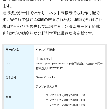
ます。
進捗状況が一目でわかり、ネット未接続でも動作可能で
す。完全版では約250問の厳選された頻出問題が収録され、
未回答や誤答を優先して出題するランダムモードも搭載。
直前対策や効率的な分野別学習に最適な決定版です。
サービス名
タテスタ宅建士
【App Store】
URL
https://apps.apple.com/jp/app/全問解説付-宅建士-一問一
答問題集/id537877227
運営会社
GuenoCross Inc.
アプリ内購入あり：
フルアクセスと機能の追加：800円
費用
フルアクセスと機能の追加：190円
フルアクセスと機能の追加：480円