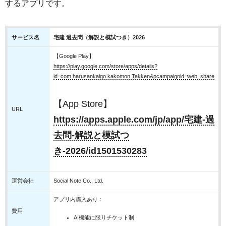
するアプリです。
サービス名
宅建 過去問（解説と模試つき）2026
【Google Play】
https://play.google.com/store/apps/details?
id=com.harusankaigo.kakomon.Takken&pcampaignid=web_share
【App Store】
URL
https://apps.apple.com/jp/app/宅建-過
去問-解説と模試つ
き-2026/id1501530283
運営会社
Social Note Co., Ltd.
アプリ内購入あり：
費用
AI機能に限りチケット制