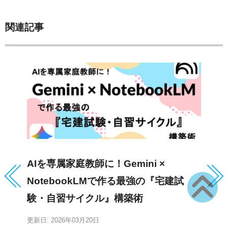
関連記事
AIを専属家庭教師に！Gemini ×
宅
NotebookLMで作る最強の『宅建試
要
験・自習サイクル』構築術
更新日: 2026年03月20日
更新