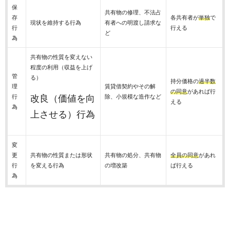
保
共有物の修理、不法占
存
各共有者が
単独
で
現状を維持する行為
有者への明渡し請求な
行
行える
ど
為
共有物の性質を変えない
程度の利用（収益を上げ
管
る）
持分価格の
過半数
理
賃貸借契約やその解
の同意
があれば行
行
改良（価値を向
除、小規模な造作など
える
為
上させる）行為
変
更
共有物の性質または形状
共有物の処分、共有物
全員の同意
があれ
行
を変える行為
の増改築
ば行える
為