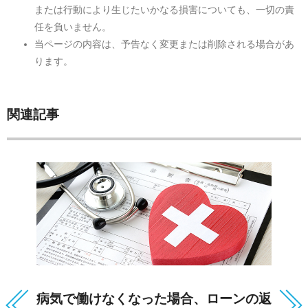
または行動により生じたいかなる損害についても、一切の責
任を負いません。
当ページの内容は、予告なく変更または削除される場合があ
ります。
関連記事
病気で働けなくなった場合、ローンの返
成