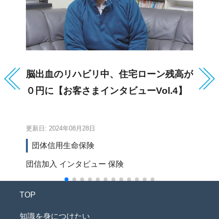
脳出血のリハビリ中、住宅ローン残高が
三
０円に【お客さまインタビューVol.4】
保
更新日: 2024年08月28日
更新
団体信用生命保険
団信加入
インタビュー
保険
保
TOP
知識を身につけたい