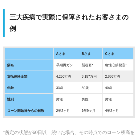
三大疾病で実際に保障されたお客さまの
例
Aさま
Bさま
Cさま
病名
早期胃ガン
脳梗塞*
急性心筋梗塞*
支払保険金額
4,250万円
3,157万円
2,886万円
年齢
33歳
39歳
40歳
性別
男性
男性
男性
ローン開始日からの日数
2年2ヶ月
1年9ヶ月
4年2ヶ月
*所定の状態が60日以上続いた場合、その時点でのローン残高を