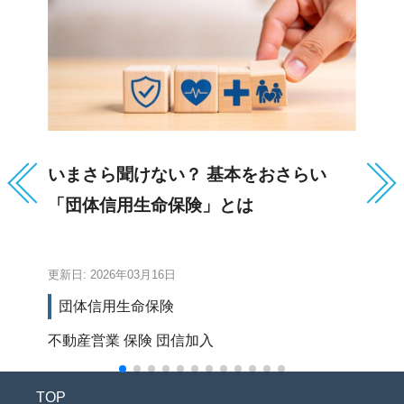
いまさら聞けない？ 基本をおさらい
高
「団体信用生命保険」とは
が
更新日: 2026年03月16日
更新
団体信用生命保険
不動産営業
保険
団信加入
不
TOP