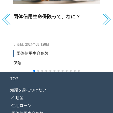
団体信用生命保険って、なに？
急
が
Vo
更新日: 2024年08月28日
更新
団体信用生命保険
保険
イ
TOP
知識を身につけたい
不動産
住宅ローン