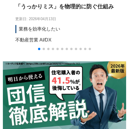
「うっかりミス」を物理的に防ぐ仕組み
づくり
更新日: 2026年04月13日
更新
業務を効率化したい
不動産営業
AI/DX
ホ