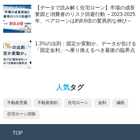
【データで読み解く住宅ローン】市場の成長
要因と消費者のリスク回避行動 ～2023-2025
年、ペアローンは約8.6倍の驚異的な伸び～
1.3%の法則：固定か変動か。データが告げる
「固定金利」へ乗り換えるべき最後の臨界点
人気
タグ
不動産営業
不動産契約
住宅ローン
金利
減税
住宅ローン控除
TOP