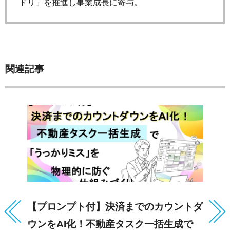
ドリ」を推進し事業成長に寄与。
関連記事
【プロンプト付】決済までのカウントダ
【
ウンをAI化！不動産タスク一括生成で
ー