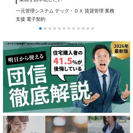
一元管理システム
テック・ＤＸ
賃貸管理
業務
テ
支援
電子契約