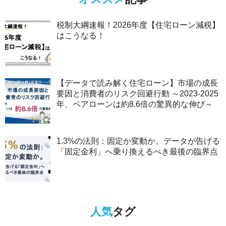
税制大綱速報！2026年度【住宅ローン減税】
はこうなる！
【データで読み解く住宅ローン】市場の成長
要因と消費者のリスク回避行動 ～2023-2025
年、ペアローンは約8.6倍の驚異的な伸び～
1.3%の法則：固定か変動か。データが告げる
「固定金利」へ乗り換えるべき最後の臨界点
人気
タグ