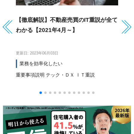
【徹底解説】不動産売買のIT重説が全て
サ
わかる【2021年4月～】
ス
更新日: 2023年06月03日
更新
業務を効率化したい
重要事項説明
テック・ＤＸ
ＩＴ重説
不