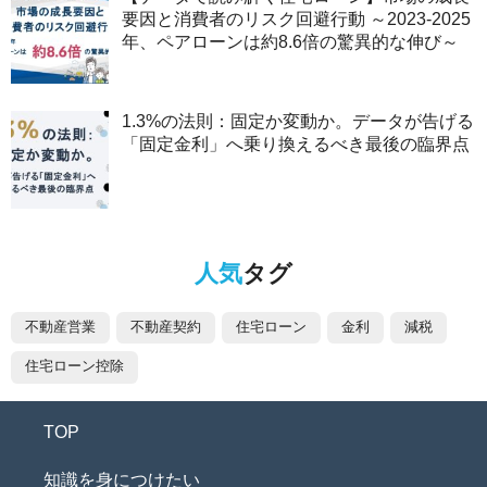
要因と消費者のリスク回避行動 ～2023-2025
年、ペアローンは約8.6倍の驚異的な伸び～
1.3%の法則：固定か変動か。データが告げる
「固定金利」へ乗り換えるべき最後の臨界点
人気
タグ
不動産営業
不動産契約
住宅ローン
金利
減税
住宅ローン控除
TOP
知識を身につけたい