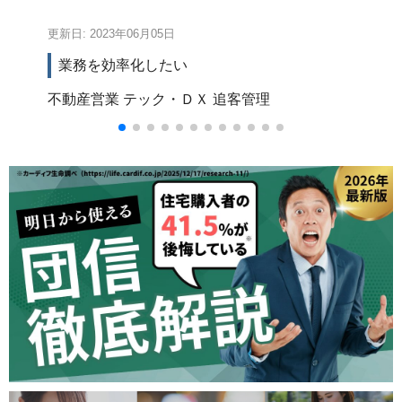
更新日: 2023年06月05日
更新
業務を効率化したい
不動産営業
テック・ＤＸ
追客管理
テ