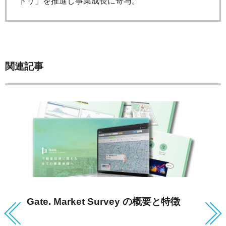
ドリ」を推進し事業成長に寄与。
関連記事
Gate. Market Survey の概要と特徴
注
T