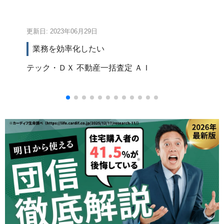
更新日: 2023年06月29日
更新
業務を効率化したい
テック・ＤＸ
不動産一括査定
ＡＩ
テ