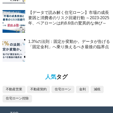
【データで読み解く住宅ローン】市場の成長
要因と消費者のリスク回避行動 ～2023-2025
年、ペアローンは約8.6倍の驚異的な伸び～
1.3%の法則：固定か変動か。データが告げる
「固定金利」へ乗り換えるべき最後の臨界点
人気
タグ
不動産営業
不動産契約
住宅ローン
金利
減税
住宅ローン控除