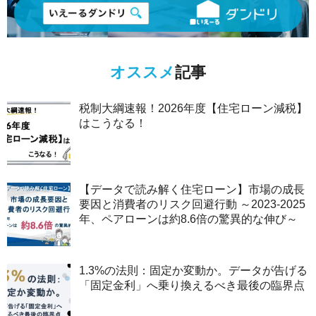
オススメ
記事
税制大綱速報！2026年度【住宅ローン減税】
はこうなる！
【データで読み解く住宅ローン】市場の成長
要因と消費者のリスク回避行動 ～2023-2025
年、ペアローンは約8.6倍の驚異的な伸び～
1.3%の法則：固定か変動か。データが告げる
「固定金利」へ乗り換えるべき最後の臨界点