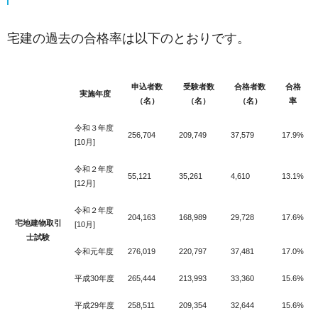
宅建の過去の合格率は以下のとおりです。
申込者数
受験者数
合格者数
合格
実施年度
（名）
（名）
（名）
率
令和３年度
256,704
209,749
37,579
17.9%
[10月]
令和２年度
55,121
35,261
4,610
13.1%
[12月]
令和２年度
204,163
168,989
29,728
17.6%
宅地建物取引
[10月]
士試験
令和元年度
276,019
220,797
37,481
17.0%
平成30年度
265,444
213,993
33,360
15.6%
平成29年度
258,511
209,354
32,644
15.6%