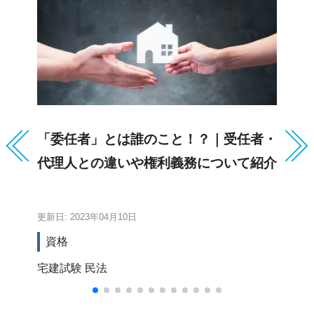
「委任者」とは誰のこと！？｜受任者・
共
代理人との違いや権利義務について紹介
賠
更新日: 2023年04月10日
更新
資格
宅建試験
民法
宅