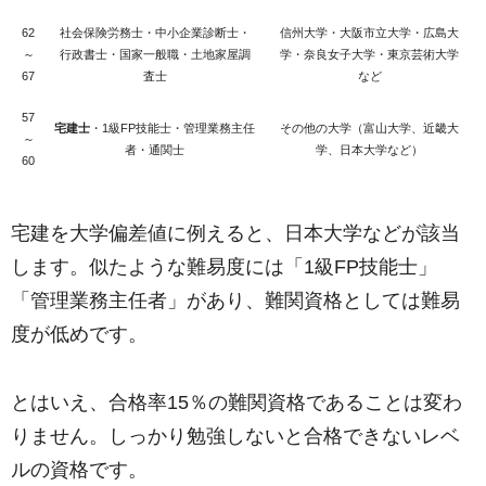
62
社会保険労務士・中小企業診断士・
信州大学・大阪市立大学・広島大
～
行政書士・国家一般職・土地家屋調
学・奈良女子大学・東京芸術大学
67
査士
など
57
宅建士
・1級FP技能士・管理業務主任
その他の大学（富山大学、近畿大
～
者・通関士
学、日本大学など）
60
宅建を大学偏差値に例えると、日本大学などが該当
します。似たような難易度には「1級FP技能士」
「管理業務主任者」があり、難関資格としては難易
度が低めです。
とはいえ、合格率15％の難関資格であることは変わ
りません。しっかり勉強しないと合格できないレベ
ルの資格です。