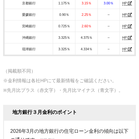
京都銀行
1.175％
3.15％
3.00％
HP
愛媛銀行
0.90％
2.25％
–
HP
宮崎銀行
0.725％
2.60％
–
HP
沖縄銀行
3.325％
4.375％
–
HP
琉球銀行
3.325％
4.334％
–
HP
（掲載順不同）
※金利情報は各社HPにて最新情報をご確認ください。
※先月比プラス（赤文字）・先月比マイナス（青文字）。
地方銀行３月金利のポイント
2026年3月の地方銀行の住宅ローン金利の傾向は以下