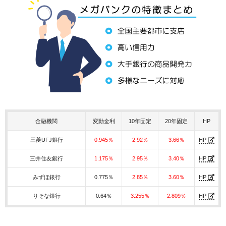
金融機関
変動金利
10年固定
20年固定
HP
三菱UFJ銀行
0.945％
2.92％
3.66％
HP
三井住友銀行
1.175％
2.95％
3.40％
HP
みずほ銀行
0.775％
2.85％
3.60％
HP
りそな銀行
0.64％
3.255％
2.809％
HP