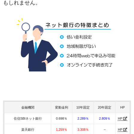
もしれません。
金融機関
変動金利
10年固定
20年固定
HP
住信SBIネット銀行
0.698％
2.289％
2.809％
HP
楽天銀行
1.259％
3.308％
–
HP