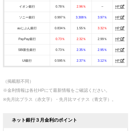
イオン銀行
0.78％
2.96％
–
HP
ソニー銀行
0.997％
3.308％
3.97％
HP
auじぶん銀行
0.834％
1.55％
3.32％
HP
PayPay銀行
0.73％
2.32％
2.99％
HP
SBI新生銀行
0.73％
2.35
％
2.95％
HP
UI銀行
0.595％
2.37
％
3.12
％
HP
（掲載順不同）
※金利情報は各社HPにて最新情報をご確認ください。
※先月比プラス（赤文字）・先月比マイナス（青文字）。
ネット銀行３月金利のポイント