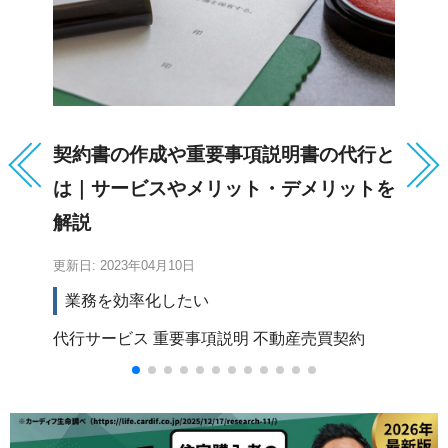
契約書の作成や重要事項説明書の代行と
不
は｜サービスやメリット・デメリットを
ト
解説
更新日: 2023年04月10日
更新
業務を効率化したい
代行サービス
重要事項説明
不動産売買契約
テ