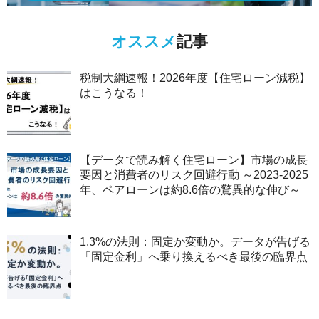
オススメ
記事
税制大綱速報！2026年度【住宅ローン減税】
はこうなる！
【データで読み解く住宅ローン】市場の成長
要因と消費者のリスク回避行動 ～2023-2025
年、ペアローンは約8.6倍の驚異的な伸び～
1.3%の法則：固定か変動か。データが告げる
「固定金利」へ乗り換えるべき最後の臨界点