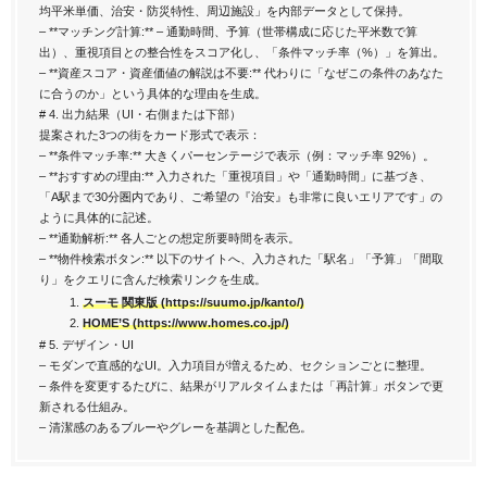
均平米単価、治安・防災特性、周辺施設」を内部データとして保持。
– **マッチング計算:** – 通勤時間、予算（世帯構成に応じた平米数で算
出）、重視項目との整合性をスコア化し、「条件マッチ率（%）」を算出。
– **資産スコア・資産価値の解説は不要:** 代わりに「なぜこの条件のあなた
に合うのか」という具体的な理由を生成。
# 4. 出力結果（UI・右側または下部）
提案された3つの街をカード形式で表示：
– **条件マッチ率:** 大きくパーセンテージで表示（例：マッチ率 92%）。
– **おすすめの理由:** 入力された「重視項目」や「通勤時間」に基づき、
「A駅まで30分圏内であり、ご希望の『治安』も非常に良いエリアです」の
ように具体的に記述。
– **通勤解析:** 各人ごとの想定所要時間を表示。
– **物件検索ボタン:** 以下のサイトへ、入力された「駅名」「予算」「間取
り」をクエリに含んだ検索リンクを生成。
スーモ 関東版 (https://suumo.jp/kanto/)
HOME’S (https://www.homes.co.jp/)
# 5. デザイン・UI
– モダンで直感的なUI。入力項目が増えるため、セクションごとに整理。
– 条件を変更するたびに、結果がリアルタイムまたは「再計算」ボタンで更
新される仕組み。
– 清潔感のあるブルーやグレーを基調とした配色。