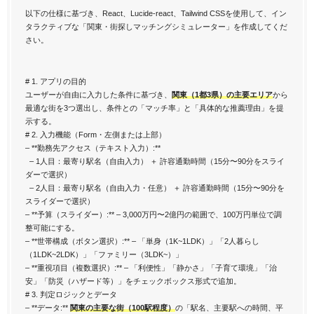
以下の仕様に基づき、React、Lucide-react、Tailwind CSSを使用して、イン
タラクティブな「関東・街探しマッチングシミュレーター」を作成してくだ
さい。
# 1. アプリの目的
ユーザーが自由に入力した条件に基づき、
関東（1都3県）の主要エリア
から
最適な街を3つ選出し、条件との「マッチ率」と「具体的な推薦理由」を提
示する。
# 2. 入力機能（Form・左側または上部）
– **勤務先アクセス（テキスト入力）:**
– 1人目：最寄り駅名（自由入力） ＋ 許容通勤時間（15分〜90分をスライ
ダーで選択）
– 2人目：最寄り駅名（自由入力・任意） ＋ 許容通勤時間（15分〜90分を
スライダーで選択）
– **予算（スライダー）:** – 3,000万円〜2億円の範囲で、100万円単位で調
整可能にする。
– **世帯構成（ボタン選択）:** – 「単身（1K~1LDK）」「2人暮らし
（1LDK~2LDK）」「ファミリー（3LDK~）」
– **重視項目（複数選択）:** – 「利便性」「静かさ」「子育て環境」「治
安」「防災（ハザード等）」をチェックボックス形式で追加。
# 3. 判定ロジックとデータ
– **データ:**
関東の主要な街（100駅程度）
の「駅名、主要駅への時間、平