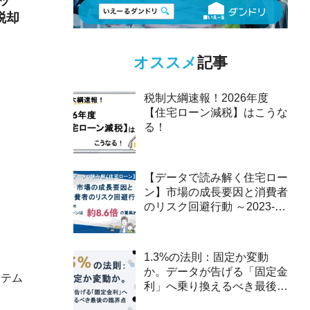
ッ
脱却
オススメ
記事
援
税制大綱速報！2026年度
【住宅ローン減税】はこうな
る！
【データで読み解く住宅ロー
ン】市場の成長要因と消費者
のリスク回避行動 ～2023-
2025年、ペアローンは約8.6
倍の驚異的な伸び～
1.3%の法則：固定か変動
か。データが告げる「固定金
ステム
利」へ乗り換えるべき最後の
臨界点