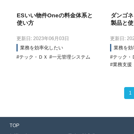
ESいい物件Oneの料金体系と
ダンゴネ
使い方
製品と使
更新日: 2023年06月03日
更新日: 20
業務を効率化したい
業務を効
テック・ＤＸ
一元管理システム
テック・
業務支援
1
TOP