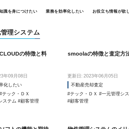
知識を身につけたい
業務を効率化したい
お役立ち情報が欲
元管理システム
CLOUDの特徴と料
smoolaの特徴と査定方
23年09月08日
更新日: 2023年06月05日
率化したい
不動産売却査定
テック・ＤＸ
テック・ＤＸ
一元管理シ
システム
顧客管理
顧客管理