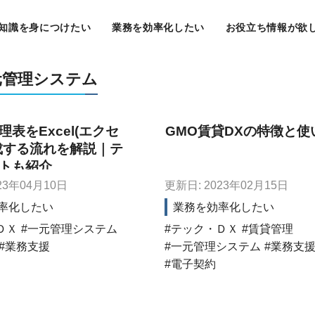
知識を身につけたい
業務を効率化したい
お役立ち情報が欲
元管理システム
表をExcel(エクセ
GMO賃貸DXの特徴と使
成する流れを解説｜テ
トも紹介
23年04月10日
更新日: 2023年02月15日
率化したい
業務を効率化したい
ＤＸ
一元管理システム
テック・ＤＸ
賃貸管理
業務支援
一元管理システム
業務支
電子契約