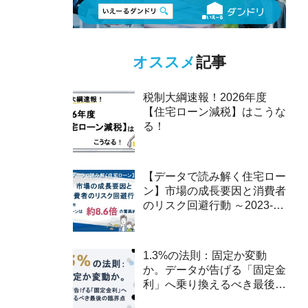
オススメ
記事
税制大綱速報！2026年度
【住宅ローン減税】はこうな
る！
【データで読み解く住宅ロー
ン】市場の成長要因と消費者
のリスク回避行動 ～2023-
2025年、ペアローンは約8.6
倍の驚異的な伸び～
1.3%の法則：固定か変動
か。データが告げる「固定金
利」へ乗り換えるべき最後の
臨界点