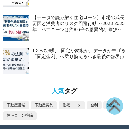
【データで読み解く住宅ローン】市場の成長
要因と消費者のリスク回避行動 ～2023-2025
年、ペアローンは約8.6倍の驚異的な伸び～
1.3%の法則：固定か変動か。データが告げる
「固定金利」へ乗り換えるべき最後の臨界点
人気
タグ
不動産営業
不動産契約
住宅ローン
金利
減税
住宅ローン控除