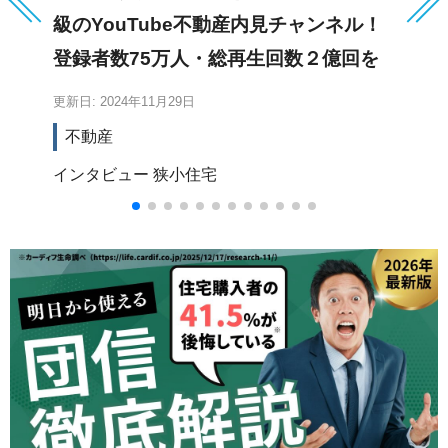
級のYouTube不動産内見チャンネル！
条
登録者数75万人・総再生回数２億回を
突破した秘訣を丸裸に！？
更新日: 2024年11月29日
更新
不動産
インタビュー
狭小住宅
宅