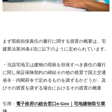
まず瑕疵担保責任の履行に関する措置の概要は、宅
建業法第35条1項に以下のように定められています。
・当該宅地又は建物の瑕疵を担保すべき責任の履行
に関し保証保険契約の締結その他の措置で国土交通
省令・内閣府令で定めるものを講ずるかどうか、及
びその措置を講ずる場合におけるその措置の概要
引用：
電子政府の総合窓口e-Gov｜宅地建物取引業
法