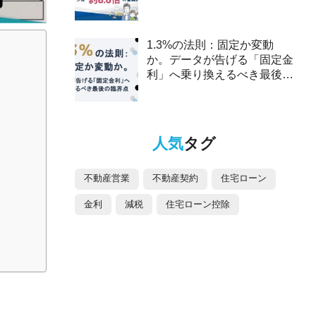
2025年、ペアローンは約8.6
倍の驚異的な伸び～
1.3%の法則：固定か変動
か。データが告げる「固定金
利」へ乗り換えるべき最後の
臨界点
人気
タグ
不動産営業
不動産契約
住宅ローン
金利
減税
住宅ローン控除