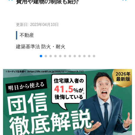
費用や建物の制限も紹介
正
更新日: 2023年04月10日
更新
不動産
建築基準法
防火・耐火
ひ