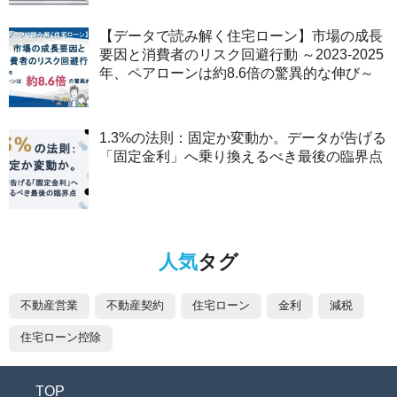
【データで読み解く住宅ローン】市場の成長
要因と消費者のリスク回避行動 ～2023-2025
年、ペアローンは約8.6倍の驚異的な伸び～
1.3%の法則：固定か変動か。データが告げる
「固定金利」へ乗り換えるべき最後の臨界点
人気
タグ
不動産営業
不動産契約
住宅ローン
金利
減税
住宅ローン控除
TOP