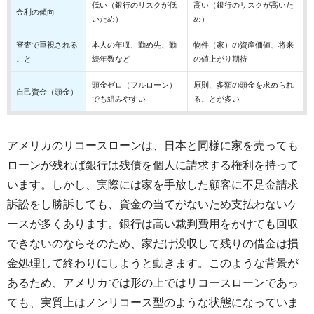
低い（銀行のリスクが低
高い（銀行のリスクが高いた
金利の傾向
いため）
め）
審査で重視される
本人の年収、勤め先、勤
物件（家）の資産価値、将来
こと
続年数など
の値上がり期待
頭金ゼロ（フルローン）
原則、多額の頭金を求められ
自己資金（頭金）
でも組みやすい
ることが多い
アメリカのリコースローンは、日本と同様に家を売っても
ローンが残れば銀行は残債を個人に請求する権利を持って
います。しかし、実際には家を手放した顧客に不足金請求
訴訟をし勝訴しても、資金の当てがないため支払わないケ
ースが多くあります。銀行は高い裁判費用をかけても回収
できないのならそのため、家だけ没収して残りの借金は損
金処理して終わりにしようと動きます。このような背景が
あるため、アメリカでは形の上ではリコースローンであっ
ても、実質上はノンリコース型のような状態になっていま