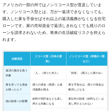
アメリカの一部の州ではノンリコース型が普及していま
す。ノンリコース型とは、万が一返済できなくなっても、
購入した家を手放せばそれ以上の返済義務がなくなる住宅
ローンです。家の売却資金で返済しきれなくても残りのロ
ーンを請求されないため、将来の生活破綻リスクを抑えら
れます。
リコース型（日本の原
ノンリコース型（米国の一部
比較項目
則）
など）
返済の責任を負う
「人」（借りた本人）
「担保」（購入した家のみ）
対象
家を売っても借金
残りの借金（残債）も返
家を手放せば、残りの借金は
が残ったら？
済義務が残る
帳消しになる
給料や預貯金なども差し
家以外の財産（給料など）は
他の財産への影響
押さえ対象になる
差し押さえられない