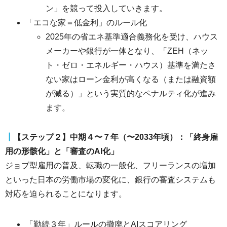
ン」を競って投入していきます。
「エコな家＝低金利」のルール化
2025年の省エネ基準適合義務化を受け、ハウス
メーカーや銀行が一体となり、「ZEH（ネッ
ト・ゼロ・エネルギー・ハウス）基準を満たさ
ない家はローン金利が高くなる（または融資額
が減る）」という実質的なペナルティ化が進み
ます。
┃
【ステップ２】中期４〜７年（〜2033年頃）：「終身雇
用の形骸化」と「審査のAI化」
ジョブ型雇用の普及、転職の一般化、フリーランスの増加
といった日本の労働市場の変化に、銀行の審査システムも
対応を迫られることになります。
「勤続３年」ルールの撤廃とAIスコアリング