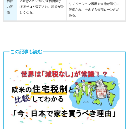
物件
木造は20〜22年で建物価値が
リノベーション履歴や立地が適切に
の評
ほぼゼロと査定され、融資が厳
評価され、中古でも長期ローンが組
価
しくなる。
める。
この記事も読む