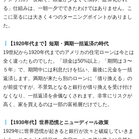
る」仕組みは、一朝一夕でできたわけではありません。こ
こに至るには大きく４つのターニングポイントがありまし
た。
┃
【1920年代まで】短期・満期一括返済の時代
19世紀から1920年代までのアメリカの住宅ローンは今とは
全く違ったものでした。「頭金は50%以上」「期間は３〜
５年」で、期間中には利息だけを払い、最後に元金を一括
返済します。満期が来たら別のローンに「借り換える」の
が前提ですが、不景気となると銀行が借り換えを受け付け
なくなり、一括返済を余儀なくされます。非常にリスクが
高く、家を買えるのは一部の富裕層だけでした。
┃
【1930年代】世界恐慌とニューディール政策
1929年に世界恐慌が起きると銀行が次々と破綻していきま