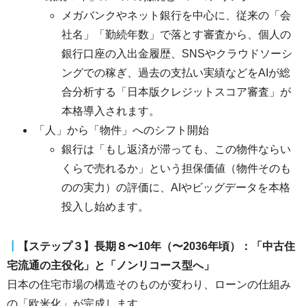
メガバンクやネット銀行を中心に、従来の「会
社名」「勤続年数」で落とす審査から、個人の
銀行口座の入出金履歴、SNSやクラウドソーシ
ングでの稼ぎ、過去の支払い実績などをAIが総
合分析する「日本版クレジットスコア審査」が
本格導入されます。
「人」から「物件」へのシフト開始
銀行は「もし返済が滞っても、この物件ならい
くらで売れるか」という担保価値（物件そのも
のの実力）の評価に、AIやビッグデータを本格
投入し始めます。
┃
【ステップ３】長期８〜10年（〜2036年頃）：「中古住
宅流通の主役化」と「ノンリコース型へ」
日本の住宅市場の構造そのものが変わり、ローンの仕組み
の「欧米化」が完成します。