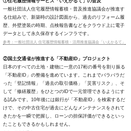
①住宅履歴情報サービス「いえかるて」の普及
一般社団法人住宅履歴情報蓄積・普及推進協議会が推進す
る仕組みで、新築時の設計図面から、過去のリフォーム履
歴、外壁塗装の時期、点検報告書などをクラウド上に電子
データとして永久保存するインフラです。
参考：一般社団法人 住宅履歴情報蓄積・活用推進協議会「いえかるて」
②国土交通省が推進する「不動産ID」プロジェクト
日本のすべての土地・建物に一意の17桁の番号を割り振る
「不動産ID」の整備を進めています。これまでバラバラだ
った「登記情報」「過去の取引価格」「災害リスク」、そ
して「修繕履歴」をひとつのIDで一元管理できるようにす
る試みです。10年後には銀行が「不動産ID」を検索するだ
けで、その中古住宅が過去にどんなメンテナンスをされて
きたかを一瞬で把握し、ローンの担保評価ができるといっ
たこともできるかもしれません。