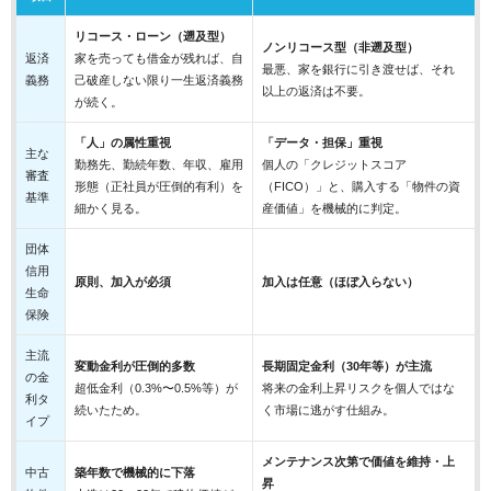
リコース・ローン（遡及型）
ノンリコース型（非遡及型）
返済
家を売っても借金が残れば、自
最悪、家を銀行に引き渡せば、それ
義務
己破産しない限り一生返済義務
以上の返済は不要。
が続く。
「人」の属性重視
「データ・担保」重視
主な
勤務先、勤続年数、年収、雇用
個人の「クレジットスコア
審査
形態（正社員が圧倒的有利）を
（FICO）」と、購入する「物件の資
基準
細かく見る。
産価値」を機械的に判定。
団体
信用
原則、加入が必須
加入は任意（ほぼ入らない）
生命
保険
主流
変動金利が圧倒的多数
長期固定金利（30年等）が主流
の金
超低金利（0.3%〜0.5%等）が
将来の金利上昇リスクを個人ではな
利タ
続いたため。
く市場に逃がす仕組み。
イプ
メンテナンス次第で価値を維持・上
中古
築年数で機械的に下落
昇