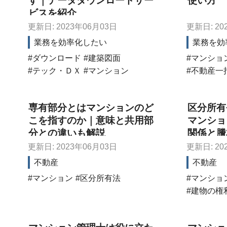
す｜データダウンロードサー
使い方
ビスを紹介
更新日: 2023年06月03日
更新日: 20
業務を効率化したい
業務を効
ダウンロード
建築図面
マンショ
テック・ＤＸ
マンション
不動産一
専有部分とはマンションのど
区分所有
こを指すのか｜意味と共用部
マンショ
分との違いも解説
関係と謄
更新日: 2023年06月03日
更新日: 20
不動産
不動産
マンション
区分所有法
マンショ
建物の権