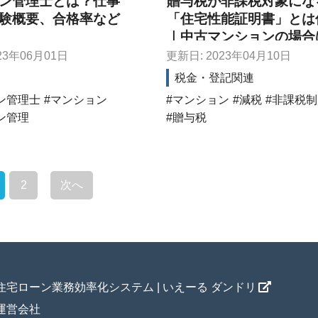
ン管理士とは？仕事
贈与税が非課税対象にな
験概要、合格率など
「住宅性能証明書」とは
｜中古マンションの場合
うする？
23年06月01日
更新日: 2023年04月10日
税金・登記関連
ン管理士
マンション
マンション
減税
非課税制
ン管理
贈与税
2
次へ
住宅ローン業務効率化システム | いえーる ダンドリ
運営会社