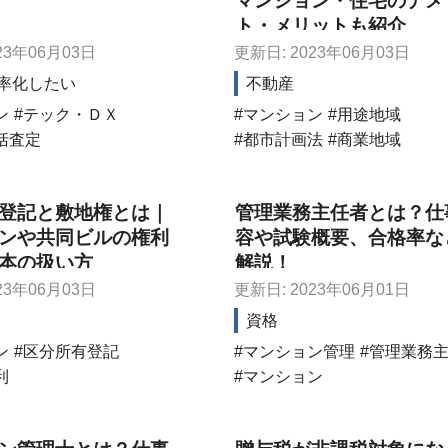
マンション・住宅のデメ
ト・メリットも紹介
23年06月03日
更新日: 2023年06月03日
率化したい
不動産
ン
テック・ＤＸ
マンション
用途地域
括査定
都市計画法
商業地域
登記と敷地権とは｜
管理業務主任者とは？仕
ンや共同ビルの権利
容や試験概要、合格率な
本の扱い方
解説！
23年06月03日
更新日: 2023年06月01日
資格
ン
区分所有登記
マンション管理
管理業務
利
マンション