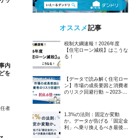
リッ
オススメ
記事
税制大綱速報！2026年度
【住宅ローン減税】はこうな
る！
事内
どを
【データで読み解く住宅ロー
ン】市場の成長要因と消費者
のリスク回避行動 ～2023-
2025年、ペアローンは約8.6
倍の驚異的な伸び～
主任者
1.3%の法則：固定か変動
か。データが告げる「固定金
利」へ乗り換えるべき最後の
臨界点