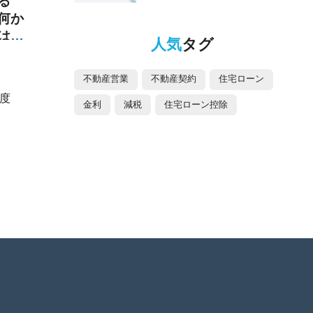
る
何か
はど
人気
タグ
不動産営業
不動産契約
住宅ローン
度
金利
減税
住宅ローン控除