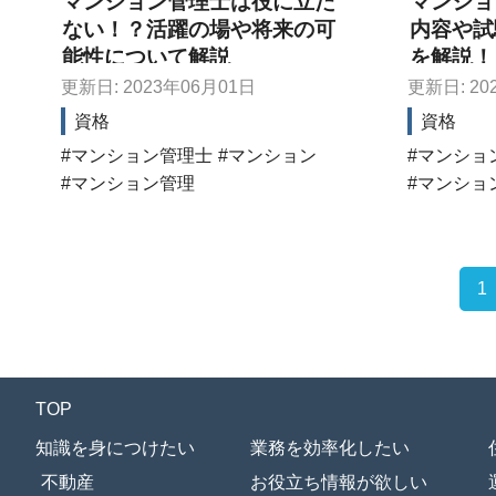
マンション管理士は役に立た
マンショ
ない！？活躍の場や将来の可
内容や試
能性について解説
を解説！
更新日: 2023年06月01日
更新日: 20
資格
資格
マンション管理士
マンション
マンショ
マンション管理
マンショ
1
TOP
知識を身につけたい
業務を効率化したい
不動産
お役立ち情報が欲しい