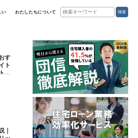
しい
わたしたちについて
検索
おす
イト
ト5
説｜