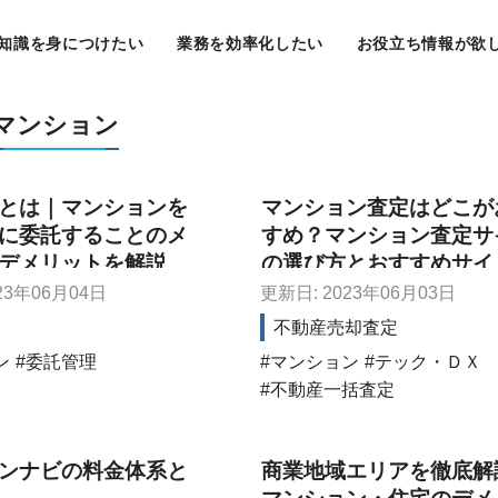
知識を身につけたい
業務を効率化したい
お役立ち情報が欲
マンション
とは｜マンションを
マンション査定はどこが
に委託することのメ
すめ？マンション査定サ
デメリットを解説
の選び方とおすすめサイ
つを紹介
23年06月04日
更新日: 2023年06月03日
不動産売却査定
ン
委託管理
マンション
テック・ＤＸ
不動産一括査定
ンナビの料金体系と
商業地域エリアを徹底解