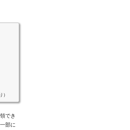
り）
領でき
一部に