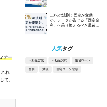
2025年、ペアローンは約8.6
倍の驚異的な伸び～
1.3%の法則：固定か変動
か。データが告げる「固定金
利」へ乗り換えるべき最後の
臨界点
人気
タグ
ミナー
不動産営業
不動産契約
住宅ローン
金利
減税
住宅ローン控除
されれ
して、