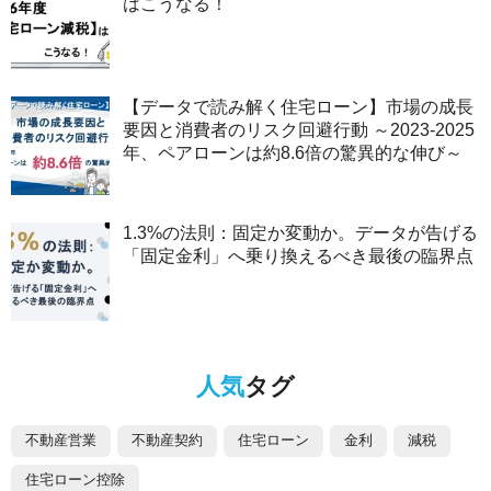
はこうなる！
【データで読み解く住宅ローン】市場の成長
要因と消費者のリスク回避行動 ～2023-2025
年、ペアローンは約8.6倍の驚異的な伸び～
1.3%の法則：固定か変動か。データが告げる
「固定金利」へ乗り換えるべき最後の臨界点
人気
タグ
不動産営業
不動産契約
住宅ローン
金利
減税
住宅ローン控除