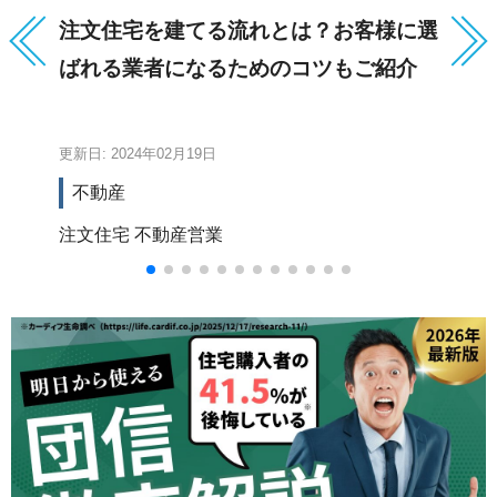
注文住宅を建てる流れとは？お客様に選
【
ばれる業者になるためのコツもご紹介
ャ
底
更新日: 2024年02月19日
更新
不動産
注文住宅
不動産営業
国