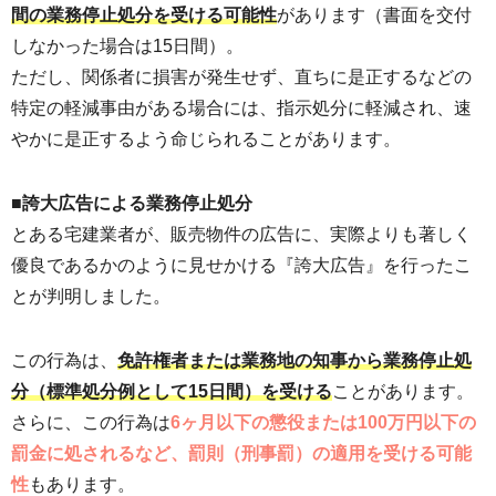
間の業務停止処分を受ける可能性
があります（書面を交付
しなかった場合は15日間）。
ただし、関係者に損害が発生せず、直ちに是正するなどの
特定の軽減事由がある場合には、指示処分に軽減され、速
やかに是正するよう命じられることがあります。
■誇大広告による業務停止処分
とある宅建業者が、販売物件の広告に、実際よりも著しく
優良であるかのように見せかける『誇大広告』を行ったこ
とが判明しました。
この行為は、
免許権者または業務地の知事から業務停止処
分（標準処分例として15日間）を受ける
ことがあります。
さらに、この行為は
6ヶ月以下の懲役または100万円以下の
罰金に処されるなど、罰則（刑事罰）の適用を受ける可能
性
もあります。