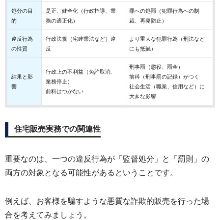
処分の目
是正、健全化（行政指導、業
罪への処罰（犯罪行為への制
的
務の適正化）
裁、再発防止）
違反行為
行政法規（宅建業法など）違
より重大な犯罪行為（刑法など
の性質
反
にも抵触）
刑事罰（懲役、罰金）
行政上の不利益（免許取消、
結果と影
前科（刑事罰の記録）がつく
業務停止）
響
社会生活（職業、信用など）に
前科はつかない
大きな影響
住宅販売実務での関連性
重要なのは、一つの違反行為が「監督処分」と「罰則」の
両方の対象となる可能性があるということです。
例えば、お客様を騙すような悪質な詐欺的販売を行った場
合を考えてみましょう。