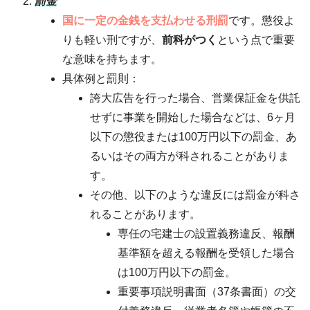
罰金
国に一定の金銭を支払わせる刑罰
です。懲役よ
りも軽い刑ですが、
前科がつく
という点で重要
な意味を持ちます。
具体例と罰則：
誇大広告を行った場合、営業保証金を供託
せずに事業を開始した場合などは、6ヶ月
以下の懲役または100万円以下の罰金、あ
るいはその両方が科されることがありま
す。
その他、以下のような違反には罰金が科さ
れることがあります。
専任の宅建士の設置義務違反、報酬
基準額を超える報酬を受領した場合
は100万円以下の罰金。
重要事項説明書面（37条書面）の交