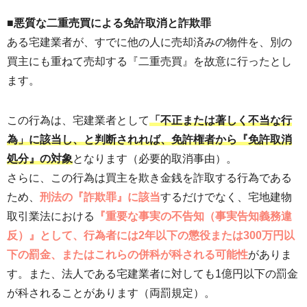
■悪質な二重売買による免許取消と詐欺罪
ある宅建業者が、すでに他の人に売却済みの物件を、別の
買主にも重ねて売却する『二重売買』を故意に行ったとし
ます。
この行為は、宅建業者として
「不正または著しく不当な行
為」に該当し、と判断されれば、免許権者から『免許取消
処分』の対象
となります（必要的取消事由）。
さらに、この行為は買主を欺き金銭を詐取する行為である
ため、
刑法の『詐欺罪』に該当
するだけでなく、宅地建物
取引業法における
『重要な事実の不告知（事実告知義務違
反）』として、行為者には2年以下の懲役または300万円以
下の罰金、またはこれらの併科が科される可能性
がありま
す。また、法人である宅建業者に対しても1億円以下の罰金
が科されることがあります（両罰規定）。