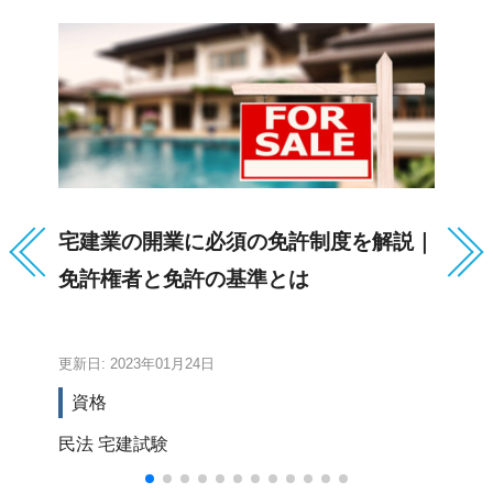
宅建業の開業に必須の免許制度を解説｜
住
免許権者と免許の基準とは
試
更新日: 2023年01月24日
更新
資格
民法
宅建試験
住