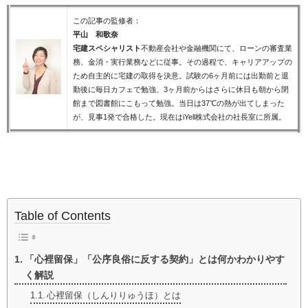
この記事の監修者：
平山 和歌奈
宅建スペシャリスト
不動産会社や金融機関にて、ローンの審査業
務、金消・実行業務などに従事。その過程で、キャリアアップの
ため自主的に宅建の取得を決意。試験の6ヶ月前には出勤前と退
勤後に毎日カフェで勉強、3ヶ月前からはさらに休日も朝から閉
館まで図書館にこもって勉強。当日は37℃の熱が出てしまった
が、見事1発で合格した。現在はiYell株式会社の社長室に所属。
Table of Contents
「心裡留保」「公序良俗に反する契約」とは何かわかりやす
く解説
心裡留保（しんりりゅうほ）とは